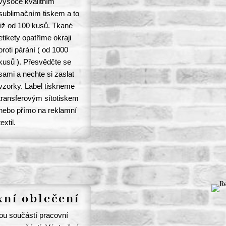
vysoce kvalitním
sublimačním tiskem a to
již od 100 kusů. Tkané
etikety opatříme okraji
proti párání ( od 1000
kusů ). Přesvědčte se
sami a nechte si zaslat
vzorky. Label tiskneme
transferovým sítotiskem
nebo přímo na reklamní
textil.
xní oblečení
ou součástí pracovní