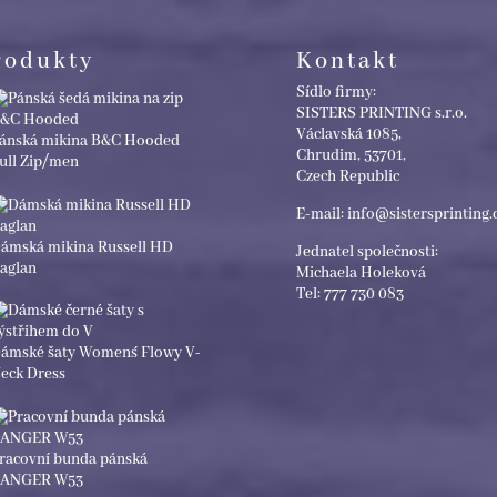
rodukty
Kontakt
Sídlo firmy:
SISTERS PRINTING s.r.o.
Václavská 1085,
ánská mikina B&C Hooded
Chrudim, 53701,
ull Zip/men
Czech Republic
E-mail: info@sistersprinting.
ámská mikina Russell HD
Jednatel společnosti:
aglan
Michaela Holeková
Tel: 777 730 083
ámské šaty Women´s Flowy V-
eck Dress
racovní bunda pánská
ANGER W53