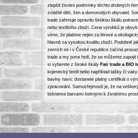
zlepšit životní podmínky těchto drobných ře
zvláště dětí, žen a domorodých obyvatel. Sor
trade zahrnuje opravdu širokou škálu potrav
nebo textilního zboží. Cena výrobků je obvyk
víme, že platíme nejen za férové a ekologick
hlavně za vysokou kvalitu zboží. Podobně 
zemích se i v České republice začíná prosaz
trade a my jsme hrdí, že se můžeme zapojit
si vyberete z široké škály
Fair trade a BIO t
kojenecký textil nebo například tašky či vaky
bavlny navíc dostanete platný certifikát o výr
zpracování. Samozřejmostí je, že na veškerý 
tiskneme barvami šetrnými k životnímu prost