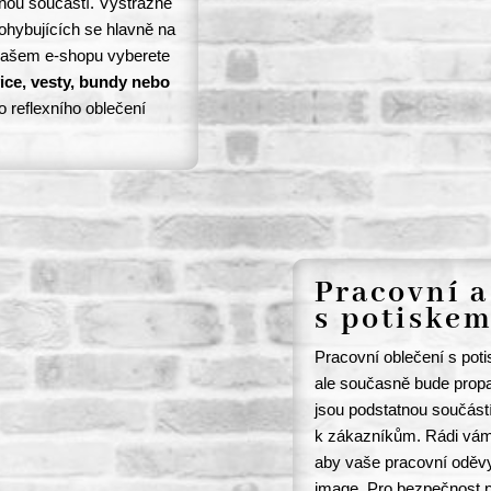
tnou součástí. Výstražné
pohybujících se hlavně na
našem e-shopu vyberete
vice, vesty, bundy nebo
o reflexního oblečení
Pracovní a
s potiske
Pracovní oblečení s pot
ale současně bude propa
jsou podstatnou součást
k zákazníkům. Rádi vám 
aby vaše pracovní oděvy
image. Pro bezpečnost 