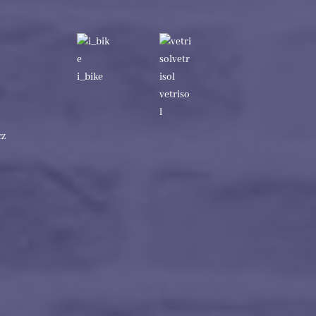
i_bike
vetriso
l
cz