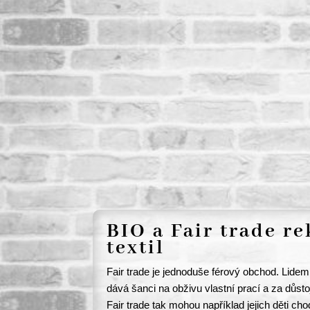
BIO a Fair trade r
textil
Fair trade je jednoduše férový obchod. Lidem
dává šanci na obživu vlastní prací a za důs
Fair trade tak mohou například jejich děti c