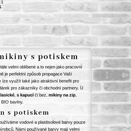
ji
s
mikiny s potiskem
tále velmi oblíbené a to nejen jako pracovní
ě je perfektní způsob propagace Vaší
ze využít také jako atraktivní benefit pro
rek pro zákazníky či obchodní partnery. U
lasické
,
s kapucí
či bez,
mikiny na zip
,
z BIO bavlny.
n s potiskem
oužíváme vodové a plastisolové barvy pouze
ýrobců. Námi používané barvy mají velmi