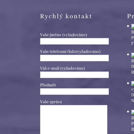
Rychlý kontakt
P
Vaše jméno (vyžadováno)
P
F
Vaše telefonní číslo(vyžadováno)
D
Váš e-mail (vyžadováno)
R
Předmět
D
N
Vaše zpráva
P
R