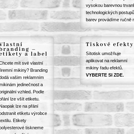
vysokou barevnou trvan
technologických postupů
barev provádíme ručně 
Vlastní
Tiskové efekty
branding –
etikety a label
Sítotisk umožňuje
aplikovat na reklamní
Chcete mít své vlastní
mikiny řadu efektů.
firemní mikiny? Branding
VYBERTE SI ZDE.
dodá vašim reklamním
mikinám jedinečnost a
originální vzhled. Podle
přání lze všít etiketu.
Naopak lze na přání
odstranit etiketu výrobce
textilu. Etikety
polyesterové tiskneme