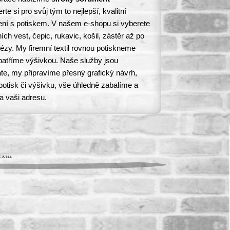
rte si pro svůj tým to nejlepší, kvalitní
čení s potiskem. V našem e-shopu si vyberete
ch vest, čepic, rukavic, košil, zástěr až po
ézy. My firemní textil rovnou potiskneme
patříme výšivkou. Naše služby jsou
te, my připravíme přesný grafický návrh,
 potisk či výšivku, vše úhledně zabalíme a
a vaši adresu.