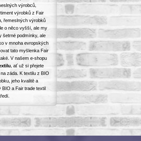
meslných výrobců,
timent výrobků z Fair
in, řemeslných výrobků
le o něco vyšší, ale my
y šetrné podmínky, ale
jako v mnoha evropských
ovat tato myšlenka Fair
 také. V našem e-shopu
extilu
, ať už si přejete
 na záda. K textilu z BIO
obku, jeho kvalitě a
BIO a Fair trade textil
ředí.