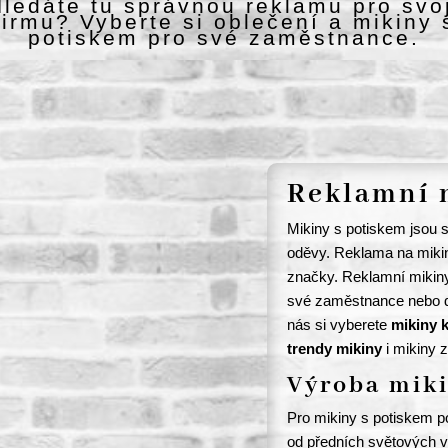
ledáte tu správnou reklamu pro svo
firmu? Vyberte si oblečení a mikiny 
potiskem pro své zaměstnance.
Reklamní 
Mikiny s potiskem jsou s
oděvy. Reklama na mikin
značky. Reklamní mikiny l
své zaměstnance nebo dá
nás si vyberete
mikiny k
trendy mikiny
i mikiny 
Výroba miki
Pro mikiny s potiskem p
od předních světových v