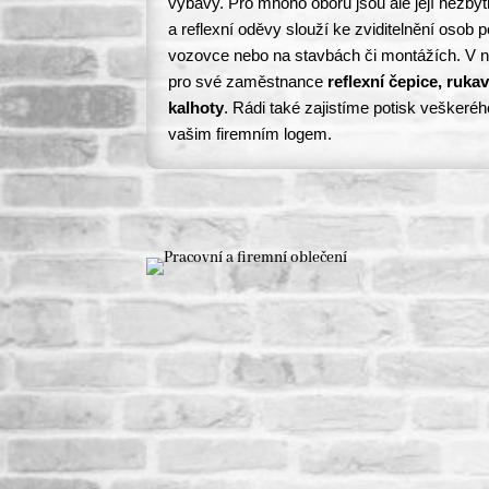
výbavy. Pro mnoho oborů jsou ale její nezby
a reflexní oděvy slouží ke zviditelnění osob 
vozovce nebo na stavbách či montážích. V 
pro své zaměstnance
reflexní čepice, ruka
kalhoty
. Rádi také zajistíme potisk veškeréh
vašim firemním logem.