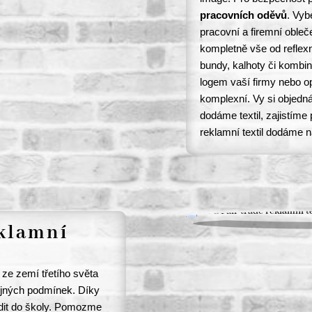
pracovních oděvů
. Vybe
pracovní a firemní oble
kompletně vše od reflexní
bundy, kalhoty či kombin
logem vaší firmy nebo o
komplexní. Vy si objedná
dodáme textil, zajistíme
reklamní textil dodáme n
eklamní
 ze zemí třetího světa
tojných podmínek. Díky
hodit do školy. Pomozme