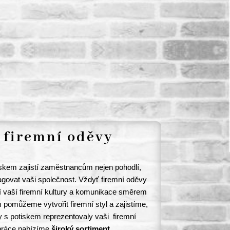
 firemní oděvy
m
iskem zajistí zaměstnancům nejen pohodlí,
govat vaši společnost. Vždyť firemní oděvy
í vaší firemní kultury a komunikace směrem
pomůžeme vytvořit firemní styl a zajistíme,
 s potiskem reprezentovaly vaši firemní
práce nabízíme
široký sortiment