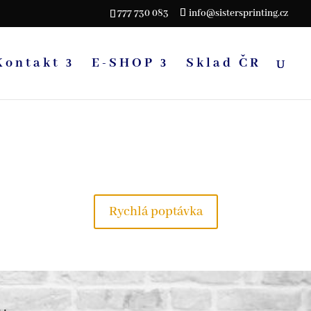
777 730 083
info@sistersprinting.cz
Kontakt
E-SHOP
Sklad ČR
Ostatní textil
ní a firemní oděvy, čepice, mikiny, reflexní oblečení
Rychlá poptávka