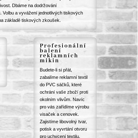
livost. Dbáme na dodržování
. Volbu a vyvážení jednotlivých tiskových
na základě tiskových zkoušek.
Profesionální
balení
reklamních
mikin
Budete-li si přát,
zabalíme reklamní textil
do PVC sáčků, které
ochrání vaše zboží proti
okolním vlivům. Navíc
pro vás zařídíme výrobu
visaček a cenovek.
Zajistíme libovolný tvar,
potisk a vyvrtání otvoru
pro uchycení textilu.