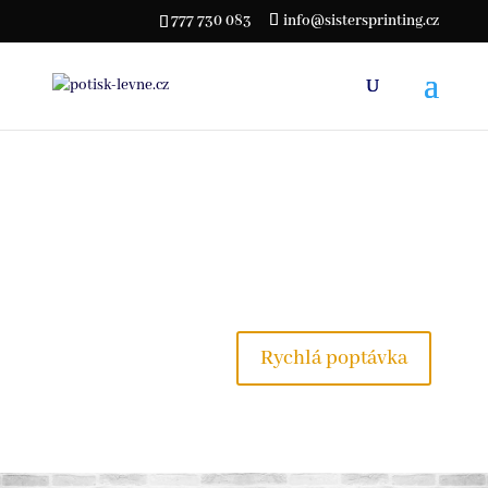
777 730 083
info@sistersprinting.cz
Reklamní tašky
na zakázku
Navrhněte si svou vlastní reklamní tašku.
Rychlá poptávka