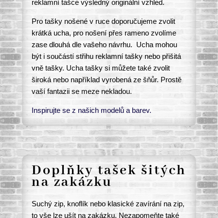
reklamní tašce výsledný originální vzhled.
Pro tašky nošené v ruce doporučujeme zvolit
krátká ucha, pro nošení přes rameno zvolíme
zase dlouhá dle vašeho návrhu. Ucha mohou
být i součástí střihu reklamní tašky nebo přišitá
vně tašky. Ucha tašky si můžete také zvolit
široká nebo například vyrobená ze šňůr. Prostě
vaší fantazii se meze nekladou.
Inspirujte se z našich modelů a barev.
Doplňky tašek šitých
na zakázku
Suchý zip, knoflík nebo klasické zavírání na zip,
to vše lze ušít na zakázku. Nezapomeňte také