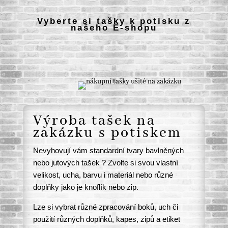
Vyberte si tašky k potisku z
našeho E-shopu
Výroba tašek na
zakázku s potiskem
Nevyhovují vám standardní tvary
bavlněných
nebo
jutových
tašek ? Zvolte si svou vlastní
velikost, ucha, barvu i materiál nebo různé
doplňky jako je knoflík nebo zip.
Lze si vybrat různé zpracování boků, uch či
použití různých doplňků, kapes, zipů a etiket