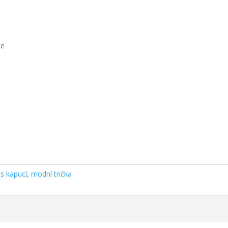
ce
 s kapucí
,
modní trička