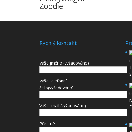
Zoodie
Rychlý kontakt
Pr
Vaše jméno (vyžadováno)
T
S
Vaše telefonní
číslo(vyžadováno)
Váš e-mail (vyžadováno)
D
I
Předmět