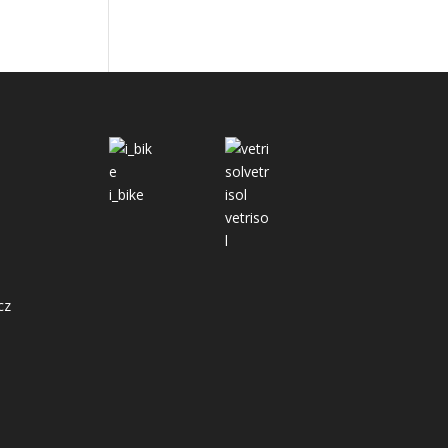
i_bike
vetriso
l
cz