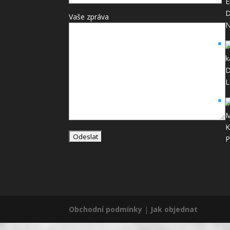
D
Vaše zpráva
N
D
L
K
P
Obchodní podmínky
|
Jak objednat