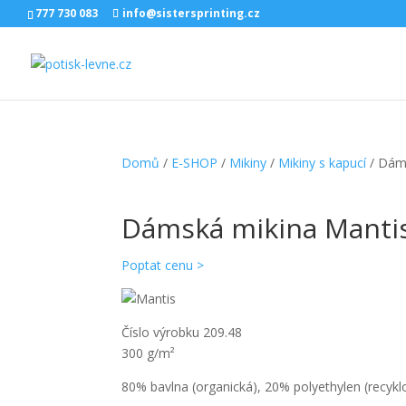
777 730 083
info@sistersprinting.cz
Domů
/
E-SHOP
/
Mikiny
/
Mikiny s kapucí
/ Dám
Dámská mikina Manti
Poptat cenu >
Číslo výrobku 209.48
300 g/m²
80% bavlna (organická), 20% polyethylen (recykl