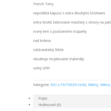
French Terry
nepodšitá kapuce s extra dlouhými šňůrkami
extra široké žebrované manžety s otvory na pal
rovný lem s postranními rozparky
nad kolena
odstranitelný štítek
obsahuje recyklované materiály
volný střih
Kategorie:
BIO a FAITRADE textil
,
Mikiny
,
Mikiny
Popis
Hodnocení (0)