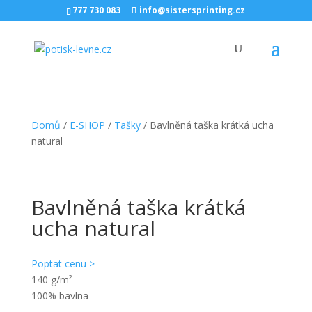
777 730 083
info@sistersprinting.cz
Domů
/
E-SHOP
/
Tašky
/ Bavlněná taška krátká ucha
natural
Bavlněná taška krátká
ucha natural
Poptat cenu >
140 g/m²
100% bavlna