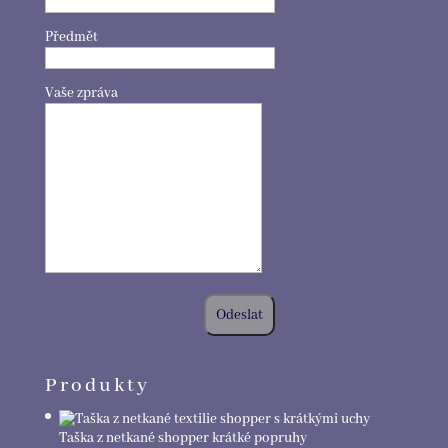
Předmět
Vaše zpráva
Produkty
Taška z netkané shopper krátké popruhy