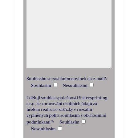
Souhlasím se zasíláním novinek na e-mail*:
Souhlasím
Nesouhlasím
Uděluji souhlas společnosti Sistersprinting
s.r.o. ke zpracování osobních údajů za
účelem realizace zakázky v rozsahu
vyplněných polí a souhlasím s
obchodními
podmínkami
*:
Souhlasím
Nesouhlasím