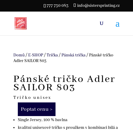
777 730 083
info@sistersprinting.cz
Domů
/
E-SHOP
/
Trička
/
Pánská trička
/ Pánské tričko
Adler SAILOR 803
Pánské tričko Adler
SAILOR 803
Tričko unisex
Poptat cenu >
Single Jersey, 100 % bavlna
kvalitní unisexové tričko s proužkem v kombinaci bílá a