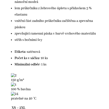
námořní modrá
lem průkrčníku z žebrového úpletu s přídavkem 5 %
elastanu
vnitřní část zadního průkrčníku začištěna a zpevněna
páskou
zpevňující ramenní páska v barvě vrchového materiálu
střih s bočními švy
Etiketa
:
saténová
Počet ks v sáčku
:
10 ks
Minimální odběr
:
1 ks
150 g/m²
100 % bavlna
pratelné na 40 °C
XS – 2XL