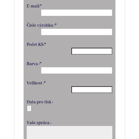
E-mail:*
Číslo výrobku :*
Počet KS:*
Barva :*
Velikost :*
Data pro tisk :
Vaše zpráva :