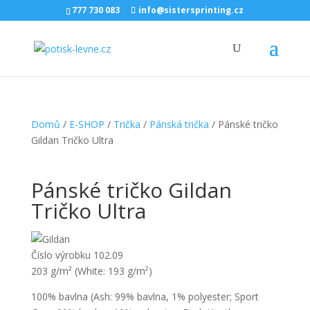
777 730 083
info@sistersprinting.cz
Domů
/
E-SHOP
/
Trička
/
Pánská trička
/ Pánské tričko
Gildan Tričko Ultra
Pánské tričko Gildan
Tričko Ultra
Číslo výrobku 102.09
203 g/m² (White: 193 g/m²)
100% bavlna (Ash: 99% bavlna, 1% polyester; Sport